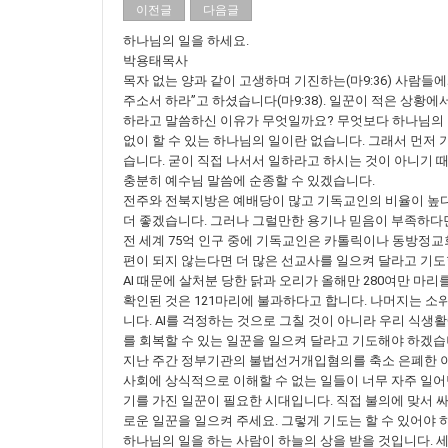
이전글
다음글
하나님의 일을 하세요.
박용태목사
목자 없는 양과 같이 고생하며 기진하는(마9:36) 사람
주소서 하라”고 하셨습니다(마9:38). 일꾼이 적은 상
하라고 말씀하신 이유가 무엇일까요? 무엇보다 하나님의 
없이 할 수 있는 하나님의 일이란 없습니다. 그래서 먼저
습니다. 굳이 직접 나서서 일하라고 하시는 것이 아니기 
충분히 예수님 말씀에 순종할 수 있겠습니다.
전주와 전북지방은 예배당이 많고 기독교인의 비율이 높다고 
더 좋겠습니다. 그러나 그럴만한 용기나 믿음이 부족하다면
전 세계 75억 인구 중에 기독교인은 카톨릭이나 동방정교회
편이 되지 않는다면 더 많은 선교사를 일으켜 달라고 기도
AI 때문에 살처분 당한 닭과 오리가 올해만 280여만 마리를
확인된 것은 121마리에 불과하다고 합니다. 나머지는 소
니다. AI를 걱정하는 것으로 그칠 것이 아니라 우리 식생
를 회복할 수 있는 일꾼을 일으켜 달라고 기도해야 하겠습
지난 주간 정부기관의 불법선거개입혐의를 축소 은폐한 이
사회에 상식적으로 이해할 수 없는 일들이 너무 자주 일어난
기를 가진 일꾼이 필요한 시대입니다. 직접 불의에 맞서 
로운 일꾼을 일으켜 주세요. 그렇게 기도는 할 수 있어야 
하나님의 일을 하는 사람이 하늘의 상을 받을 것입니다. 세