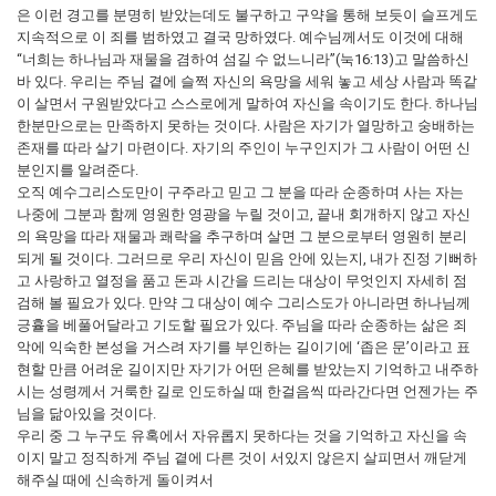
은 이런 경고를 분명히 받았는데도 불구하고 구약을 통해 보듯이 슬프게도
지속적으로 이 죄를 범하였고 결국 망하였다. 예수님께서도 이것에 대해
“너희는 하나님과 재물을 겸하여 섬길 수 없느니라”(눅16:13)고 말씀하신
바 있다. 우리는 주님 곁에 슬쩍 자신의 욕망을 세워 놓고 세상 사람과 똑같
이 살면서 구원받았다고 스스로에게 말하여 자신을 속이기도 한다. 하나님
한분만으로는 만족하지 못하는 것이다. 사람은 자기가 열망하고 숭배하는
존재를 따라 살기 마련이다. 자기의 주인이 누구인지가 그 사람이 어떤 신
분인지를 알려준다.
오직 예수그리스도만이 구주라고 믿고 그 분을 따라 순종하며 사는 자는
나중에 그분과 함께 영원한 영광을 누릴 것이고, 끝내 회개하지 않고 자신
의 욕망을 따라 재물과 쾌락을 추구하며 살면 그 분으로부터 영원히 분리
되게 될 것이다. 그러므로 우리 자신이 믿음 안에 있는지, 내가 진정 기뻐하
고 사랑하고 열정을 품고 돈과 시간을 드리는 대상이 무엇인지 자세히 점
검해 볼 필요가 있다. 만약 그 대상이 예수 그리스도가 아니라면 하나님께
긍휼을 베풀어달라고 기도할 필요가 있다. 주님을 따라 순종하는 삶은 죄
악에 익숙한 본성을 거스려 자기를 부인하는 길이기에 ‘좁은 문’이라고 표
현할 만큼 어려운 길이지만 자기가 어떤 은혜를 받았는지 기억하고 내주하
시는 성령께서 거룩한 길로 인도하실 때 한걸음씩 따라간다면 언젠가는 주
님을 닮아있을 것이다.
우리 중 그 누구도 유혹에서 자유롭지 못하다는 것을 기억하고 자신을 속
이지 말고 정직하게 주님 곁에 다른 것이 서있지 않은지 살피면서 깨닫게
해주실 때에 신속하게 돌이켜서