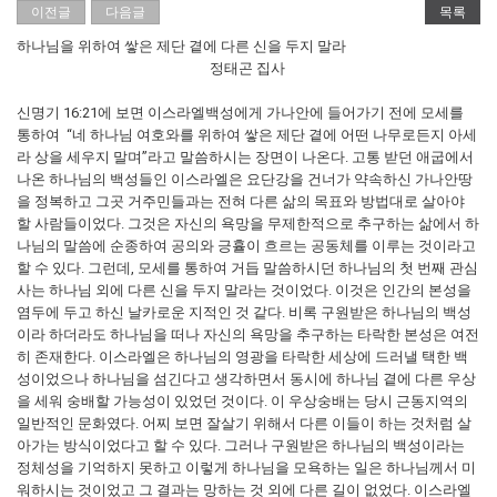
이전글
다음글
목록
하나님을 위하여 쌓은 제단 곁에 다른 신을 두지 말라
정태곤 집사
신명기 16:21에 보면 이스라엘백성에게 가나안에 들어가기 전에 모세를
통하여 “네 하나님 여호와를 위하여 쌓은 제단 곁에 어떤 나무로든지 아세
라 상을 세우지 말며”라고 말씀하시는 장면이 나온다. 고통 받던 애굽에서
나온 하나님의 백성들인 이스라엘은 요단강을 건너가 약속하신 가나안땅
을 정복하고 그곳 거주민들과는 전혀 다른 삶의 목표와 방법대로 살아야
할 사람들이었다. 그것은 자신의 욕망을 무제한적으로 추구하는 삶에서 하
나님의 말씀에 순종하여 공의와 긍휼이 흐르는 공동체를 이루는 것이라고
할 수 있다. 그런데, 모세를 통하여 거듭 말씀하시던 하나님의 첫 번째 관심
사는 하나님 외에 다른 신을 두지 말라는 것이었다. 이것은 인간의 본성을
염두에 두고 하신 날카로운 지적인 것 같다. 비록 구원받은 하나님의 백성
이라 하더라도 하나님을 떠나 자신의 욕망을 추구하는 타락한 본성은 여전
히 존재한다. 이스라엘은 하나님의 영광을 타락한 세상에 드러낼 택한 백
성이었으나 하나님을 섬긴다고 생각하면서 동시에 하나님 곁에 다른 우상
을 세워 숭배할 가능성이 있었던 것이다. 이 우상숭배는 당시 근동지역의
일반적인 문화였다. 어찌 보면 잘살기 위해서 다른 이들이 하는 것처럼 살
아가는 방식이었다고 할 수 있다. 그러나 구원받은 하나님의 백성이라는
정체성을 기억하지 못하고 이렇게 하나님을 모욕하는 일은 하나님께서 미
워하시는 것이었고 그 결과는 망하는 것 외에 다른 길이 없었다. 이스라엘