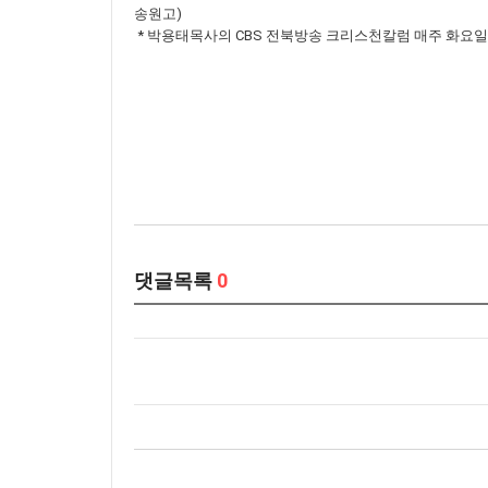
송원고)
* 박용태목사의 CBS 전북방송 크리스천칼럼 매주 화요일 15:5
댓글목록
0