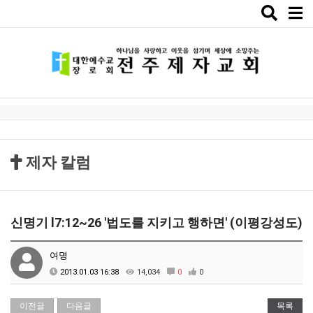
Toggle
naviga
제자 칼럼
신명기 l7:12~26 '법도를 지키고 행하면' (이평강성도)
여명
2013.01.03 16:38
14,034
0
0
이전글
다음글
목록