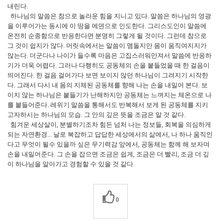
내린다.
하나님의 말씀은 참으로 놀라운 힘을 지니고 있다. 말씀은 하나님의 영광
을 이루어가는 동시에 이 땅을 에덴으로 인도한다. 그리스도인이 말씀에
온전히 순종함으로 반응한다면 분명히 그렇게 될 것이다. 그런데 참으로
그 것이 쉽지가 않다. 머릿속에서는 말씀이 맴돌지만 몸이 움직여지지가
않는다. 더군다나 나이가 들수록 마음은 고집스러워만져서 말씀에 반응하
기가 더욱 어렵다. 그러나 다행히도 공동체의 손을 붙들었을 때 한 걸음이
띄어진다. 한 걸음 걸어가다 보면 보이지 않던 하나님이 그려지기 시작한
다. 그래서 다시 내 몸의 지체된 공동체를 향해 나는 손을 내밀어 본다. 보
이지 않는 하나님은 붙들기가 난해하지만 공동체는 느껴지는 체온으로 나
를 붙들어준다. 레위기 말씀을 통해서도 반복해서 보게 된 공동체를 지키
고자하시는 하나님의 모습. 그 안의 깊은 뜻을 조금은 알 것 같다.
힘겨운 세상살이, 분별하기조차 힘든 넘처 나는 정보들, 회복을 의심하게
되는 자연환경... 날로 복잡하고 답답한 세상에서의 삶에서, 나 하나 움직인
다고 무엇이 될수 있을까 싶은 무기력감 앞에서, 공동체는 함께 해 보자며
손을 내밀어준다. 그 손을 잡으면 조금은 쉽게, 조금은 더 빨리, 조금 더 깊
이 하나님을 알아가고 경험할 수 있을 것 같다.
0