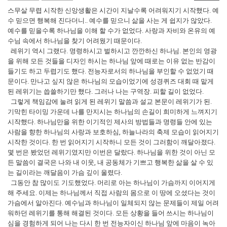
스무살 무렵 시작한 신앙생활은 시간이 지날수록 어려워지기 시작했다. 예
수 믿으면 행복해 진다더니.. 예수를 믿으니 삶을 사는 게 쉽지가 않았다.
예수를 믿을수록 하나님을 이해 할 수가 없었다. 사랑과 자비와 온유의 예
수님 속에서 하나님을 찾기 어려웠기 때문이다.
레위기 역시 그랬다. 명령하시고 벌하시고 깐깐하신 하나님. 본인의 영광
을 위해 모든 것들을 디자인 하시는 하나님 앞에 때로는 이유 없는 반감이
들기도 하고 두렵기도 했다. 전능자로서의 하나님을 부인할 수 없었기 때
문이다. 만나고 싶지 않은 하나님의 모습이었기에 성경퀴즈 대회 때 맡게
된 레위기는 씁쓸하기만 했다. 그러나 나는 구역장. 피할 길이 없었다.
그렇게 책임감에 눌려 읽게 된 레위기 말씀과 설교 본문이 레위기가 된.
기막힌 타이밍 가운데 나를 만지시는 하나님의 손길이 희미하게 느껴지기
시작했다. 하나님만을 위한 이기적인 제사의 방법들과 명령들 안에 있는
사람을 향한 하나님의 사랑과 보호하심, 하늘나라의 축제 모습이 읽어지기
시작한 것이다. 한 번 읽어지기 시작하니 모든 것이 그러함이 깨달아졌다.
몇 번은 봤었던 레위기였지만 이번은 달랐다. 하나님을 위한 것이 아닌 모
든 말씀이 결국은 나와 내 이웃, 내 공동체가 기쁘고 행복한 삶을 살 수 있
는 길이라는 깨달음이 가슴 깊이 울렸다.
그동안 참 많이도 기도했었다. 머리로 아는 하나님이 가슴까지 이어지게
해 주세요. 이제는 하나님께서 직접 사람의 몸으로 이 땅에 오셨다는 것이
가슴에서 알아진다. 예수님과 하나님이 일체되지 않는 문제들이 제일 어려
워하던 레위기를 통해 해결된 것이다. 모든 상황을 들어 쓰시는 하나님이
심을 경험하게 되어 나는 다시 한 번 전능자이신 하나님 앞에 마음이 녹아