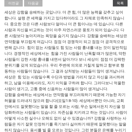
이전글
다음글
목록
세상은 강함을 숭배하는 곳입니다. 더 큰 힘, 더 많은 능력을 갖추고 싶어
합니다. 설령 큰 세력을 가지고 있다하더라도 그 자체로 만족하지 않습니
다. 중요한 것은 다른 사람보다 얼마나 더 큰 힘이냐는 데 있습니다. 다른
사람과 자신을 비교하는 것이 아주 자연스러운 풍토가 되어 있습니다. 다
른 사람보다 높아지려는 욕망을 숨기지 않습니다. 강함을 숭배하는 세상은
연약함을 부끄럽게 여깁니다. 점점 더 경쟁적이 되고 점점 더 공격적으로
변해 갑니다. 힘이 없는 사람들도 힘 있는 사람 흉내를 내는 것이 일반적입
니다. 경쟁적인 세상에서는 힘을 가진 사람들이 난폭할 때가 많은데, 약한
사람들이 강한 사람 흉내를 내면서 닮아가다 보니 세상이 점점 더 강퍅한
분위기를 갖게 되었습니다. 우리 주변에 의외로 거칠게 말하고 함부로 행
동하는 사람들이 많습니다. 그 결과 상처받는 사람들이 많이 생겨납니다.
세상은 힘 있는 사람일수록 수단과 방법을 가리지 않고 자신을 과시하려
하고, 남을 이용해서라도, 자기 이익을 구하려 합니다. 그러다보니 억울한
사람이 생기고, 고통 중에 신음하는 사람들이 많이 생겨납니다.
강함을 숭배하는 세상에서는 연약함을 부끄러워하기 때문에 가능한 자기
허물을 드러내지 않으려 합니다(요일1:8-10). 세상에서뿐만 아니라, 교회
안에서도 잘못했다는 말을 할 줄 모르는 사람, 무슨 일에서든지 자신을 정
당화하려는 사람들이 있습니다. 자존심을 지키려고 하는 것입니다. 사람이
어떻게 사소한 실수나 오해도 없이 살 수 있겠습니까? 강함을 사랑하는 사
람들은 자기 잘못 인정하기를 죽기보다 싫어하기 때문에 잘못했다는 말을
하지 않습니다. 용서를 빌 줄 모르는 것입니다. 그런 분들은 은혜를 누리기