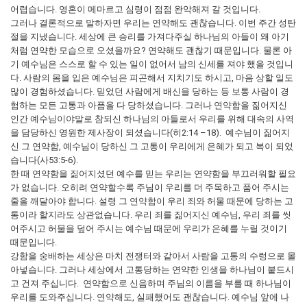
어렵습니다. 영혼이 메마르고 심령이 점점 완악해져 갈 것입니다.
그러나 결론적으로 말하자면 우리는 연약해도 괜찮습니다. 이번 주간 성탄
절을 지냈습니다. 세상에 큰 승리를 가져다주실 하나님의 아들이 왜 아기
처럼 연약한 모습으로 오셨을까요? 연약해도 괜찮기 때문입니다. 물론 아
기 예수님은 스스로 할 수 있는 일이 없어서 남의 신세를 져야 했을 것입니
다. 사람의 몸을 입은 예수님은 피곤해서 지치기도 하시고, 마음 상할 일도
많이 경험하셨습니다. 믿었던 사람에게 배신을 당하는 등 보통 사람이 경
험하는 모든 고통과 아픔을 다 당하셨습니다. 그러나 연약함을 짊어지신
인간 예수님이야말로 참되신 하나님의 아들로서 우리를 위해 대속의 사역
을 담당하신 영원한 제사장이 되셨습니다(히2:14 –18). 예수님이 짊어지
신 그 연약함, 예수님이 당하신 그 고통이 우리에게 은혜가 되고 복이 되었
습니다(사53:5-6).
한 때 연약함을 짊어지셨던 예수를 믿는 우리는 연약함을 부끄러워할 필요
가 없습니다. 오히려 연약할수록 주님이 우리를 더 주목하고 품어 주시는
줄을 깨달아야 합니다. 설령 그 연약함이 우리 죄와 허물 때문에 당하는 고
통이라 할지라도 상관없습니다. 우리 죄를 짊어지신 예수님, 우리 죄를 씻
어주시고 허물을 덮어 주시는 예수님 때문에 우리가 은혜를 누릴 것이기
때문입니다.
강함을 숭배하는 세상은 마치 전쟁터와 같아서 사람을 고통의 수렁으로 몰
아넣습니다. 그러나 세상에서 고통당하는 연약한 인생을 하나님이 붙드시
고 건져 주십니다. 연약함으로 신음하며 주님의 이름을 부를 때 하나님이
우리를 도와주십니다. 연약해도, 실패했어도 괜찮습니다. 예수님 앞에 나