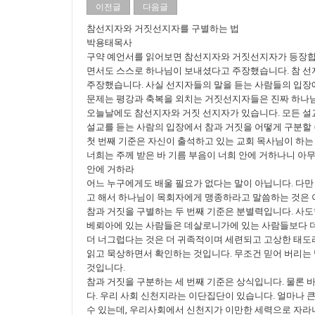
이전글
다음글
참선지자와 거짓선지자를 구별하는 법
박용태목사
구약 예언서를 읽어보면 참선지자와 거짓선지자가 등장합
면서도 스스로 하나님이 보내셨다고 주장했습니다. 참 선
주장했습니다. 사실 선지자들의 말을 듣는 사람들의 입장
문제는 평강과 축복을 외치는 거짓선지자들은 진짜 하나님
오늘날에도 참선지자와 거짓 선지자가 있습니다. 모든 설교자
설교를 듣는 사람의 입장에서 참과 거짓을 어떻게 구분할
첫 번째 기준은 자신이 출석하고 있는 교회 목사님이 하는
너희는 주께 받은 바 기름 부음이 너희 안에 거하나니 아
안에 거하라
어느 누구에게도 배울 필요가 없다는 말이 아닙니다. 다만
고 해서 하나님이 목회자에게 맹종하라고 말씀하는 것은 
참과 거짓을 구별하는 두 번째 기준은 분별력입니다. 사도행
베뢰아에 있는 사람들은 데살로니가에 있는 사람들보다 더
더 너그럽다는 것은 더 귀족적이며 세련되고 고상한 태도라
읽고 묵상하면서 확인하는 것입니다. 무조건 믿어 버리는
것입니다.
참과 거짓을 구분하는 세 번째 기준은 상식입니다. 물론 
다. 우리 사회 신천지라는 이단집단이 있습니다. 얼마나 
수 있는데, 우리사회에서 신천지가 이만한 세력으로 자라