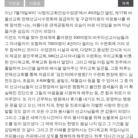
이전글
다음글
목록
지난 7월15일부터 ‘사랑의교회안성수양관’에서 4박5일간 열린, 제17회 바
울선교회 전체선교사수련회에 응급처치 및 구급약지원의 의료봉사를 위
해 참석한 나는, 아름다운 관계공동체의 모습이 바로 이것임을 보며 마냥
즐거운 섬김의 기간이 되었다.
미전도 지역을 찾아 전세계에 흩어졌던 300여명의 바우리선교사님들과
그 자녀들까지 포함하여 700여명이 4년마다 열리는 이 수련회에 거의 모
두 참석하신 것이다. 수양관의 시설과 숙박, 다양하고 풍성한 간식과 식사
의 제공은 용인주북교회, MK(선교사자녀)들의 수련회는 우리교회를 비롯
한 안디옥교회, 주북교회 등에서 맡았다. 그리고 매일 아침 일찍 전주에서
출발하여 2시간을 달려와 배식을 맡아주신 우리교회 일꾼들, 그중 하루는
전체선교회를 통해 처음으로 ‘검진차(예수병원)’가 수련회 현장에 왔다. 심
전도검사, 초음파, X-RAY촬영, 골밀도, 채혈검사 등을 할 수 있어서 그 중 여
러 선교사님들의 선교현장에서 앓아온 찜찜하고 불안한 증세들이 좀 더 확
실해진 진단으로 그들의 마음들을 시원하게 해주는 등, 큰 힘과 위로가 되
어주었다. 또 각기 근무하는 병원에서 휴가를 내기도 하고, 운영하는 병원
은 문을 닫고 오신, 여러 치과, 한방 등 진료의들의 각별한 사랑의 헌신은
말할 것도 없이 이 모든 수고와 봉사들이 선교사님들께 큰 감동이 되었다.
그리고 그들은 새벽기도시간마다 우리 봉사자들을 위해 눈물로써 감사기
도를 잊지 않으셨다. 그 덕에 우리는 한명도 몸살 나지 않고 그 기간을 잘
감당해온 것 같다. 그리고 큰 카페를 운영하시는 안디옥교회 국집사님의
커피봉사는 커피매니아 모두를 행복하게 해주었다. 하루 12시간 이상 고급