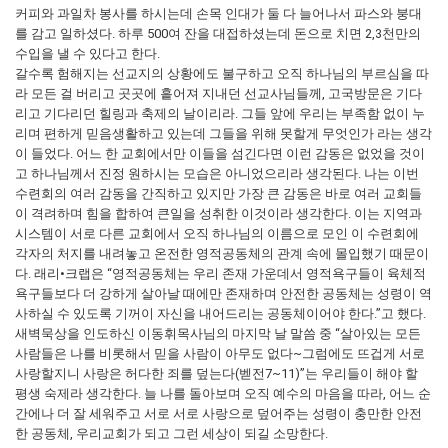
커피와 과일차 봉사를 하시는데 손목 인대가 둘 다 늘어나서 파스와 붕대
를 감고 일하셨다. 하루 500여 잔을 대접하셨는데 돈으로 치면 2,3천만의
수입을 낼 수 있다고 한다.
갈수록 험해지는 선교지의 상황에도 불구하고 오직 하나님의 부르심을 따
라 모든 걸 버리고 곳곳에 흩어져 지내던 선교사님들께, 고국방문은 기다
리고 기다리던 힐링과 축제의 날이리라. 그들 앞에 우리는 부족함 없이 누
리며 편하게 믿음생활하고 있는데 그들을 위해 못할게 무엇인가 라는 생각
이 들었다. 어느 한 교회에서만 이들을 섬긴다면 이런 감동은 없었을 것이
고 하나님께서 진정 원하시는 모습은 아니었으리라 생각된다. 나는 이번
수련회의 여러 감동을 간직하고 있지만 가장 큰 감동은 바로 여러 교회들
이 격려하며 힘을 합하여 큰일을 성취한 이것이라 생각한다. 이는 지역과
시스템이 서로 다른 교회에서 오직 하나님의 이름으로 모인 이 수련회에
각자의 처지를 내려놓고 온전한 영적공동체의 관계 속에 몰입했기 때문이
다. 래리•크랩은 “영적공동체는 우리 존재 가운데서 영적욕구들이 육체적
욕구들보다 더 강하게 살아날 때에만 존재하며 안전한 공동체는 성령이 역
사하실 수 있도록 기꺼이 자신을 내어드리는 공동체이어야 한다.”고 했다.
새벽묵상을 인도하신 이동휘목사님의 마지막 날 말씀 중 “살아있는 모든
사람들은 나를 비롯해서 믿을 사람이 아무도 없다~그럼에도 뜨겁게 서로
사랑할지니 사랑은 허다한 죄를 덮는다(벧전7~11)”는 우리들이 해야 할
평생 숙제라 생각한다. 늘 나를 돌아보며 오직 예수의 마음을 따라, 어느 순
간에나 더 잘 세워주고 서로 서로 사랑으로 덮어주는 성령이 충만한 안전
한 공동체, 우리교회가 되고 그런 세상이 되길 소망한다.