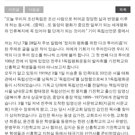
이전글
다음글
목록
“오늘 우리의 조선독립은 조선 사람으로 하여금 정당한 삶과 번영을 이루
게 하는 동시에....(중략)....또 동양의 평화가 중요한 일부가 되는 세계평화
와 인류복지에 꼭 있어야 할 단계가 되는 것이라.” 기미 독립선언문 중에서
저는 지난 7월 28일자 주보 칼럼에 ‘정의와 평화를 위한 다크 투어리즘’이
란 주제로 글을 실은 적이 있습니다. 저에게 기회가 더 주어진다면 우리 지
역의 다크 투어 장소를 하나씩 소개해 볼까 합니다. 그 첫 번째 다크 투어로
100년 전에 이 땅에 있었던 전주3.1독립평화운동의 발자취를 기전학교와
신흥학교 학생들을 따라 떠나보고자 합니다.
모두가 알고 있듯이 1919년 3월 1일 이승훈 등 민족대표 33인은 서울 태화
관에서 독립선언서를 낭독하고 ‘독립만세’를 삼창함으로써 3.1독립평화운
동이 시작되었습니다. 기독교 단체에 독립선언서를 전달하는 책임자였던
서울 남대문교회 함태영은 독립선언서 한 뭉치를 기전학교 출신인 임영신
(광복이후 초대 상공부장관, 중앙대 총장 역임:1899∼1977)에게 전달하였
습니다. 3월 1일 저녁 전주에 도착한 임영신은 서문밖교회(지금의 서문교
회) 이돈수 장로에게 왔고, 그는 당시 서문교회 담임인 김인전 목사를 찾아
가 상의하였습니다. 김인전 목사는 동생 김가전, 교회조사 이수현, 교회청
년 최종삼, 윤건중 등은 학생들을 동원하는 한편 신흥학교의 교사 유병민,
문병무와 기전학교의 교사 함의선, 김지순 등은 신흥학교와 기전학교의 일
부 학생들과 신흥학교 지하실 등에서 태극기와 선언서를 준비하였습니다.