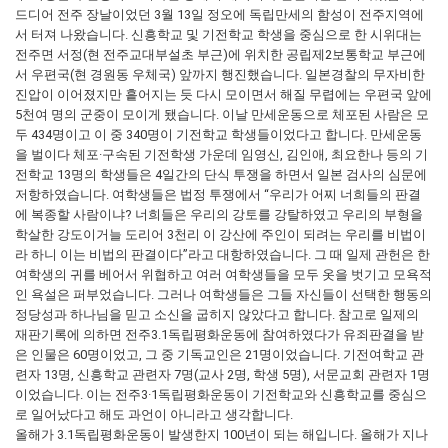
드디어 전주 장날이었던 3월 13일 정오에 독립만세의 함성이 전주지역에
서 터져 나왔습니다. 신흥학교 및 기전학교 학생을 중심으로 한 시위대는
전주면 서정(현 전주교대부설초 부근)에 위치한 공립제2보통학교 부근에
서 우편국(현 경원동 우체국) 앞까지 행진했습니다. 일본경찰의 무자비한
진압이 이어졌지만 흩어지는 듯 다시 모이면서 해질 무렵에는 우편국 앞에
5천여 명의 군중이 모이게 됐습니다. 이날 만세운동으로 체포된 사람은 모
두 434명이고 이 중 340명이 기전학교 학생들이었다고 합니다. 만세운동
을 벌이다 체포·구속된 기전학생 가운데 임영신, 김인애, 최요한나 등의 기
전학교 13명의 학생들은 4일간의 단식 투쟁을 하면서 일본 검사의 심문에
저항하였습니다. 여학생들은 법정 투쟁에서 “우리가 어찌 너희들의 판결
에 복종할 사람이냐? 너희들은 우리의 강토를 강탈하였고 우리의 부형을
학살한 강도이거늘 도리어 3천리 이 강산에 주인이 되려는 우리를 비법이
라 하니 이는 비법의 판결이다”라고 대항하였습니다. 그 때 일제 관헌은 한
여학생의 귀를 베어서 위협하고 여러 여학생들을 모두 옷을 벗기고 모욕적
인 욕설은 퍼부었습니다. 그러나 여학생들은 그들 자신들이 선택한 행동의
정당성과 하나님을 믿고 소신을 굽히지 않았다고 합니다. 참고로 일제의
재판기록에 의하면 전주3.1독립평화운동에 참여하였다가 유죄판결을 받
은 인물은 60명이었고, 그 중 기독교인은 21명이었습니다. 기전여학교 관
련자 13명, 신흥학교 관련자 7명(교사 2명, 학생 5명), 서문교회 관련자 1명
이었습니다. 이는 전주3·1독립평화운동이 기전학교와 신흥학교를 중심으
로 일어났다고 해도 과언이 아니라고 생각합니다.
올해가 3.1독립평화운동이 발생한지 100년이 되는 해입니다. 올해가 지나