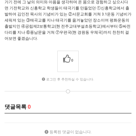
가기 전에 그 날의 의미와 아픔을 생각하며 온 몸으로 경험하고 싶으시다
면 기전학교와 신흥학교 학생들이 태극기를 만들었던 ①신흥학교에서 출
발하여 김인전 목사의 기념비가 있는 ②서문교회를 거쳐 3.1운동 기념비가
세워져 있는 ③매곡교를 지나 태극기를 옮겨놓았던 장소이며 평화운동의
출발지인 ④공립제2보통학교(현 전주교대부설초등학교)에서부터 ⑤싸전
다리를 지나 ⑥풍남문을 거쳐 ⑦우편국(현 경원동 우체국)까지 천천히 걸
어보면 좋겠습니다.
0
로그인 후 추천하실 수 있습니다.
댓글목록
0
등록된 댓글이 없습니다.