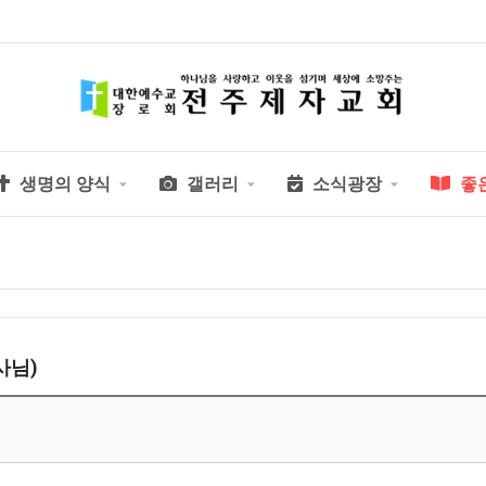
생명의 양식
갤러리
소식광장
좋
사님)