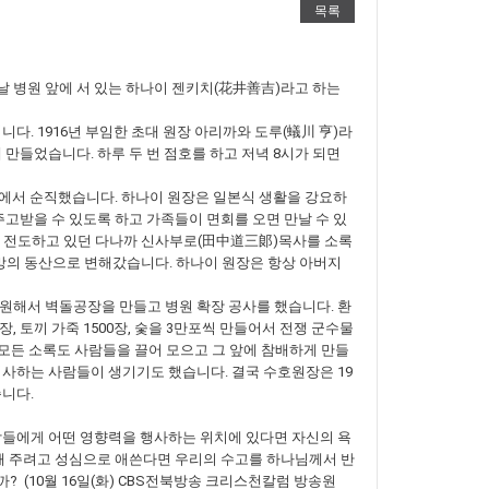
목록
 병원 앞에 서 있는 하나이 젠키치(花井善吉)라고 하는
다. 1916년 부임한 초대 원장 아리까와 도루(蟻川 亨)라
만들었습니다. 하루 두 번 점호를 하고 저녁 8시가 되면
록도에서 순직했습니다. 하나이 원장은 일본식 생활을 강요하
주고받을 수 있도록 하고 가족들이 면회를 오면 만날 수 있
주에서 전도하고 있던 다나까 신사부로(田中道三郞)목사를 소록
망의 동산으로 변해갔습니다. 하나이 원장은 항상 아버지
원해서 벽돌공장을 만들고 병원 확장 공사를 했습니다. 환
, 토끼 가죽 1500장, 숯을 3만포씩 만들어서 전쟁 군수물
모든 소록도 사람들을 끌어 모으고 그 앞에 참배하게 만들
익사하는 사람들이 생기기도 했습니다. 결국 수호원장은 19
습니다.
람들에게 어떤 영향력을 행사하는 위치에 있다면 자신의 욕
 해 주려고 성심으로 애쓴다면 우리의 수고를 하나님께서 반
 (10월 16일(화) CBS전북방송 크리스천칼럼 방송원