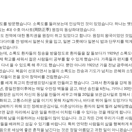
도를 방문했습니다. 소록도를 둘러보는데 인상적인 것이 있었습니다. 하나는 옛날
있는 4대 수호 마사토(周防正季) 원장의 동상좌대였습니다.
도 전역에 대한 통치권을 원장이 쥐고 있었다고 합니다. 원장의 왕국이었던 것입니
다미를 깐 방에서 일본식 옷을 입고, 일본 그릇에다 일본식 밥과 단무지를 먹게 
높았습니다.
직했는데, 소록도 환자들의 칭송을 받을정도로 환자들을 잘 돌보다가 1929년 소
년제 학교를 세워서 젊은 사람들이 공부를 할 수 있게 했습니다. 가족들과 편지를 
 다녀 올 수 있도록 해 주기도 했습니다. 뿐만 아니라 1922년 가을 전남 광
었습니다. 복음이 선포되면서 눈물의 소록도는 찬송과 기도가 넘치는 은혜와 소
환자들이 돈을 모아 창덕비를 건립했습니다.
도를 세계 최고의 한센병요양시설로 만들려고 했습니다. 그래서 환자들을 강제 동
, 중일전쟁이후에는 매일 수만장 벽돌을 굽고, 매년 송진을 6천㎏, 가마니 30만장
원장은 심지어 자신의 동상을 만들어 세우고 매월 20일을 보은감사일로 정해서 
화되고, 고통스러운 삶을 이기지 못해 자살하거나, 바다로 뛰어 들어 도망가다 
앞에 참배하기 위해 모인 정례보은감사일, 이춘상이라는 환자의 칼에 찔려 살해당했
 같은 자리에서 같은 일을 하면서 이처럼 다를 수 있다는 것을 깨닫게 됩니다.
위해 남을 이용하려는 사람들이 많이 있습니다. 크고 작든 간에 우리가 다른 사
람들을 배려하고 섬길 수 있기를 바랍니다. 특히 연약한 사람들의 삶을 행복하게
음으로 세상에 좋은 흔적을 남긴다는 것은 정말 아름답고 귀한 일이 아니겠습니까?