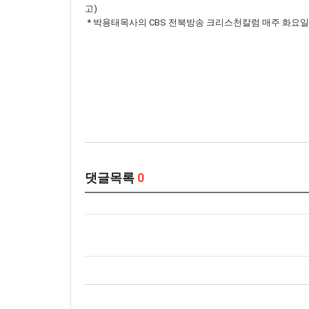
고)
* 박용태목사의 CBS 전북방송 크리스천칼럼 매주 화요일 15:5
댓글목록
0