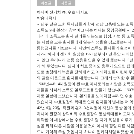
이전글
다음글
하나이 젠키치 vs. 수호 마사토
박용태목사
지난주 같은 노회 목사님들과 함께 전남 고흥에 있는 소록
소록도 2대 원장의 창덕비고 다른 하나는 중앙공원에 서 
과거에 소록도는 환자 관리를 명분으로 행정, 사법 등 소록
는 사람은 모든 환자들에게 일본식 생활을 강요했습니다. 다
통행금지를 시켰습니다. 자연히 소록도 환자들의 원성이 
제2대 하나이 젠키치 원장은 1921년부터 8년 동안 재
지 않고 우리나라 전통 솜옷을 입을 수 있게 했습니다. 3
게 해 주었습니다. 심지어 치료 중에도 용무가 있으면 집에
도로 초청해서 복음을 전하게 하고 예배처소를 마련해 주
와 같은 마음으로 환자를 대했습니다. 그래서 순직한 후 
1933년부터 4대원장이 된 수호 마사토라는 사람은 소록
자들을 시켜서 소록도 일주도로를 만들게 했습니다. 1937년
자로 일본에 보냈습니다. 환자들을 노예처럼 부리던 수호 
었습니다. 수호원장의 학대로 인해 환자들의 병세는 더 악
42년 6월 20일, 직원과 환자 3천여명이 자신의 동상 
하나이 원장의 창덕비와 수호원장의 동상좌대를 비교해 보면
타락한 이 세상에서는 수호 원장처럼 자기 욕심을 이루기 
심을 위해 다른 사람을 이용할 것이 아니라 정말 다른 사
드시 기억해 주실 것입니다. 하나이 젠키치처럼 따뜻한 마