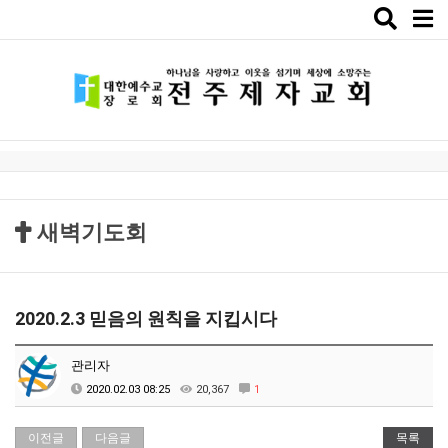
Toggle
naviga
새벽기도회
2020.2.3 믿음의 원칙을 지킵시다
관리자
2020.02.03 08:25
20,367
1
이전글
다음글
목록