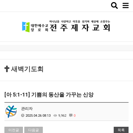
Toggle
naviga
새벽기도회
[아 5:1-11] 기쁨의 동산을 가꾸는 신앙
관리자
2025.04.26 08:13
9,962
0
이전글
다음글
목록