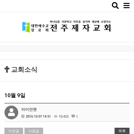
Toggle
naviga
교회소식
10월 9일
아이언맨
2016.10.07 14:51
10,422
0
이전글
다음글
목록