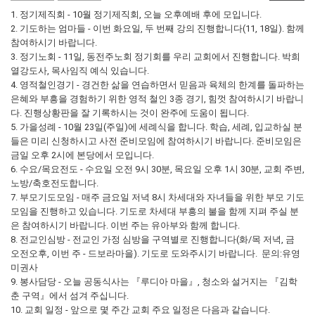
1. 정기제직회 - 10월 정기제직회, 오늘 오후예배 후에 모입니다.
2. 기도하는 엄마들 - 이번 화요일, 두 번째 강의 진행합니다(11, 18일). 함께
참여하시기 바랍니다.
3. 정기노회 - 11일, 동전주노회 정기회를 우리 교회에서 진행합니다. 박희
열강도사, 목사임직 예식 있습니다.
4. 영적철인경기 - 경건한 삶을 연습하면서 믿음과 육체의 한계를 돌파하는
은혜와 부흥을 경험하기 위한 영적 철인 3종 경기, 힘껏 참여하시기 바랍니
다. 진행상황판을 잘 기록하시는 것이 완주에 도움이 됩니다.
5. 가을성례 - 10월 23일(주일)에 세례식을 합니다. 학습, 세례, 입교하실 분
들은 미리 신청하시고 사전 준비모임에 참여하시기 바랍니다. 준비모임은
금일 오후 2시에 본당에서 모입니다.
6. 수요/목요전도 - 수요일 오전 9시 30분, 목요일 오후 1시 30분, 교회 주변,
노방/축호전도합니다.
7. 부모기도모임 - 매주 금요일 저녁 8시 차세대와 자녀들을 위한 부모 기도
모임을 진행하고 있습니다. 기도로 차세대 부흥의 불을 함께 지펴 주실 분
은 참여하시기 바랍니다. 이번 주는 유아부와 함께 합니다.
8. 전교인심방 - 전교인 가정 심방을 구역별로 진행합니다(화/목 저녁, 금
오전오후, 이번 주 - 드보라마을). 기도로 도와주시기 바랍니다. 문의:유영
미권사
9. 봉사담당 - 오늘 공동식사는 『루디아 마을』, 청소와 설거지는 『김학
춘 구역』에서 섬겨 주십니다.
10. 교회 일정 - 앞으로 몇 주간 교회 주요 일정은 다음과 같습니다.