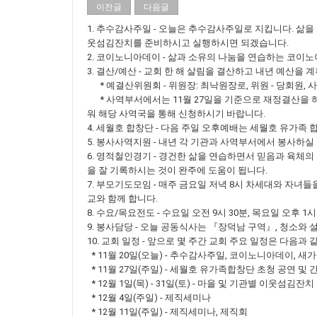
이전글
다음글
1. 추수감사주일 - 오늘은 추수감사주일로 지킵니다. 삶
웃섬김잔치를 준비하시고 실행하시면 되겠습니다.
2. 코이노니아데이 - 삶과 소유의 나눔을 연습하는 코이노
3. 결산/예산 - 교회 한 해 살림을 결산하고 내년 예산을
* 예결산위원회 - 위원장: 최낙원장로, 위원 - 당회원,
* 사역부서에서는 11월 27일을 기준으로 재정결산을 
워 해당 사역국을 통해 신청하시기 바랍니다.
4. 세월호 합창단 - 다음 주일 오후예배는 세월호 유가
5. 봉사사역지원 - 내년 각 기관과 사역부서에서 봉사하
6. 영적철인경기 - 경건한 삶을 연습하면서 믿음과 육체
을 잘 기록하시는 것이 완주에 도움이 됩니다.
7. 부모기도모임 - 매주 금요일 저녁 8시 차세대와 자녀
교와 함께 합니다.
8. 수요/목요전도 - 수요일 오전 9시 30분, 목요일 오후 1
9. 봉사담당 - 오늘 공동식사는 『장덕남 구역』, 청소와
10. 교회 일정 - 앞으로 몇 주간 교회 주요 일정은 다음과 
* 11월 20일(오늘) - 추수감사주일, 코이노니아데이, 
* 11월 27일(주일) - 세월호 유가족합창단 초청 공연 및
* 12월 1일(목) - 31일(토) - 마을 및 기관별 이웃섬김잔치
* 12월 4일(주일) - 제직세미나
* 12월 11일(주일) - 제직세미나, 제직회