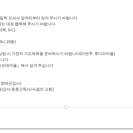
분 일찍 오셔서 앞자리부터 앉아 주시기 바랍니다.
닿는 대로 협력해 주시기 바랍니다.
목, 5시)
시 20분)
. 심방 시 가정의 기도제목을 준비하시기 바랍니다(이번주: 루디아마을)
니다.
『디모데마을』에서 섬겨 주십니다.
: 정태곤집사)
혜 축제(강사:문춘근목사/사귐의 교회)