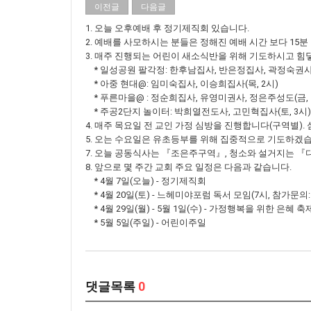
이전글
다음글
1. 오늘 오후예배 후 정기제직회 있습니다.
2. 예배를 사모하시는 분들은 정해진 예배 시간 보다 15
3. 매주 진행되는 어린이 새소식반을 위해 기도하시고 힘
* 일성공원 팔각정: 한후남집사, 반은정집사, 곽정숙권사(
* 아중 현대@: 임미숙집사, 이승희집사(목, 2시)
* 푸른마을@ : 정순희집사, 유영미권사, 정은주성도(금, 5
* 주공2단지 놀이터: 박희열전도사, 고민혁집사(토, 3시)
4. 매주 목요일 전 교인 가정 심방을 진행합니다(구역별)
5. 오는 수요일은 유초등부를 위해 집중적으로 기도하겠습
7. 오늘 공동식사는 『조은주구역』, 청소와 설거지는 
8. 앞으로 몇 주간 교회 주요 일정은 다음과 같습니다.
* 4월 7일(오늘) - 정기제직회
* 4월 20일(토) - 느헤미야포럼 독서 모임(7시, 참가문의
* 4월 29일(월) - 5월 1일(수) - 가정행복을 위한 은
* 5월 5일(주일) - 어린이주일
댓글목록
0