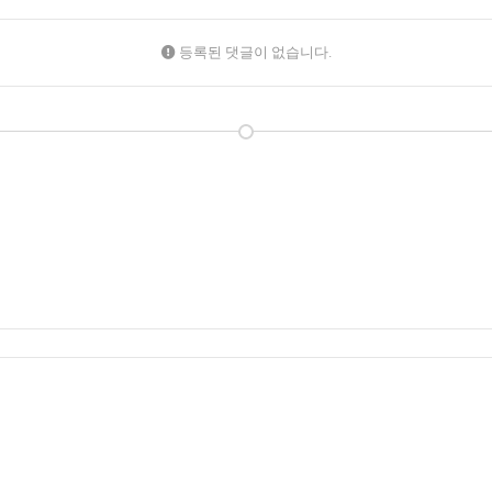
등록된 댓글이 없습니다.
·최규·서승학 목사 / 손은주·변호상·이은희 전도사
|
주소:
55121 전북 전주시 완산구 
관.
063-225-4196
|
홈페이지 관련 문의 :
manstolethefruit@me.com
메일무단수집거부
모바일버전