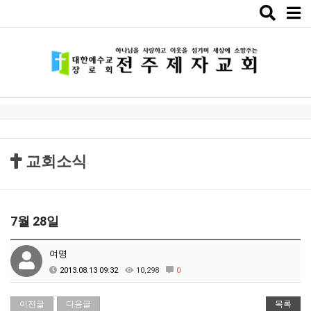
Toggle
naviga
교회소식
7월 28일
여명
2013.08.13 09:32
10,298
0
이전글
다음글
목록