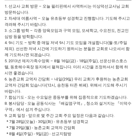
1. 선교사 교회 방문 – 오늘 필리핀에서 사역하시는 이상덕선교사님 교회
방문하십니다.
2. 차세대 여름사역 – 오늘 유초등부 성경학교 진행합니다. 기도해 주시고
격려해 주시기 바랍니다.
3. 소그룹 방학 – 각종 양육모임과 구역 모임, 모세학교, 수요전도, 전교인
심방 등을 방학합니다.
4. 9시 기도 – 방학 중 매일 저녁 9시 기도 모임을 개설합니다(월-토/주일
제외). 선선한 저녁 시간에 기도하기 원하시는 분들은 교회로 나오셔서 함
께 기도하시면 되겠습니다.
5. 2013년 제자가족수양회 – 8월 16일(금) - 18일(주일), 선운산유스호스
텔, 동호해수욕장 등지에서 펼쳐집니다. 미리 시간을 조정하셔서 함께 하
시면 좋겠습니다.
6. 농촌교회 교역자 간담회 – 내일(29일) 우리 교회가 후원하는 농촌교회
교역자 간담회 있습니다(12시, 송천동 터존 뷔페). 위해서 기도해 주시기
바랍니다.
7. 합심기도 - 오는 수요일은 중등부를 위해 집중적으로 기도하겠습니다.
8. 봉사담당 - 오늘 공동식사는 『배길염구역』, 청소와 설거지는 『이덕수
구역』에서 섬겨 주십니다.
9. 교회 일정 - 앞으로 몇 주간 교회 주요 일정은 다음과 같습니다.
* 7월 28일(오늘) - 30일(화) - 유초등부 성경학교
* 7월 29일(월) - 농촌교회 교역자 간담회
* 8월 4일(주일) - 9일(금) - 선교지탐방