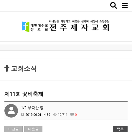
Toggle
naviga
교회소식
제11회 꽃비축제
1/2 부족한 종
2019.06.01 14:59
10,711
0
이전글
다음글
목록