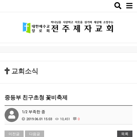
Toggle
naviga
교회소식
중등부 친구초청 꽃비축제
1/2 부족한 종
2019.06.01 15:03
10,451
0
이전글
다음글
목록