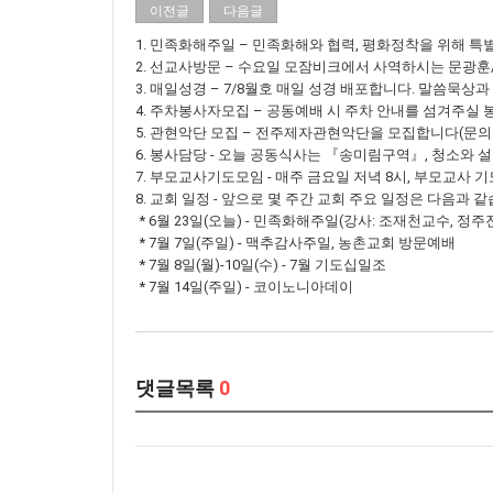
이전글
다음글
1. 민족화해주일 – 민족화해와 협력, 평화정착을 위해 
2. 선교사방문 – 수요일 모잠비크에서 사역하시는 문광
3. 매일성경 – 7/8월호 매일 성경 배포합니다. 말씀묵상
4. 주차봉사자모집 – 공동예배 시 주차 안내를 섬겨주실
5. 관현악단 모집 – 전주제자관현악단을 모집합니다(문의:
6. 봉사담당 - 오늘 공동식사는 『송미림구역』, 청소와
7. 부모교사기도모임 - 매주 금요일 저녁 8시, 부모교사 
8. 교회 일정 - 앞으로 몇 주간 교회 주요 일정은 다음과 같
* 6월 23일(오늘) - 민족화해주일(강사: 조재천교수, 정주
* 7월 7일(주일) - 맥추감사주일, 농촌교회 방문예배
* 7월 8일(월)-10일(수) - 7월 기도십일조
* 7월 14일(주일) - 코이노니아데이
댓글목록
0