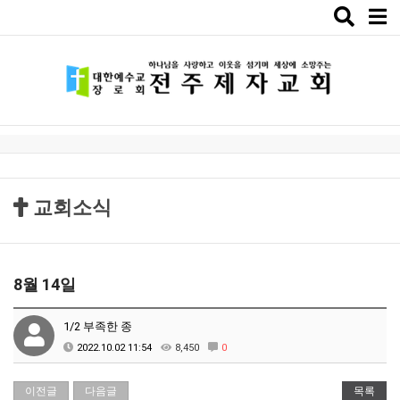
Toggle
naviga
교회소식
8월 14일
1/2 부족한 종
2022.10.02 11:54
8,450
0
이전글
다음글
목록