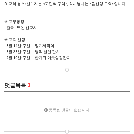
8. 교회 청소/설거지는 <고민혁 구역>, 식사봉사는 <김선경 구역>입니다.
❋ 교우동정
출국 : 뚜엔 선교사
❋ 교회 일정
8월 14일(주일) - 정기제직회
8월 28일(주일) - 영적 철인 잔치
9월 10일(주일) - 한가위 이웃섬김잔치
댓글목록
0
등록된 댓글이 없습니다.