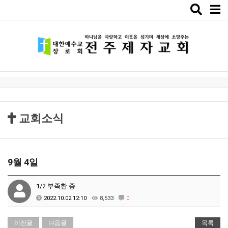
Toggle
naviga
교회소식
9월 4일
1/2 부족한 종
2022.10.02 12:10
8,533
0
이전글
다음글
목록