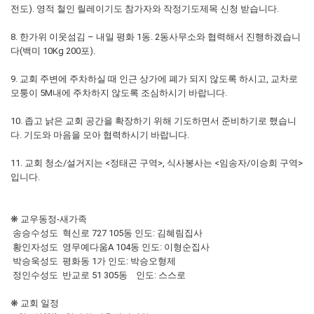
전도). 영적 철인 릴레이기도 참가자와 작정기도제목 신청 받습니다.
8. 한가위 이웃섬김 – 내일 평화 1동. 2동사무소와 협력해서 진행하겠습니
다(백미 10Kg 200포).
9. 교회 주변에 주차하실 때 인근 상가에 폐가 되지 않도록 하시고, 교차로
모퉁이 5M내에 주차하지 않도록 조심하시기 바랍니다.
10. 좁고 낡은 교회 공간을 확장하기 위해 기도하면서 준비하기로 했습니
다. 기도와 마음을 모아 협력하시기 바랍니다.
11. 교회 청소/설거지는 <정태곤 구역>, 식사봉사는 <임송자/이승희 구역>
입니다.
❋ 교우동정-새가족
송승수성도 혁신로 727 105동 인도: 김혜림집사
황인자성도 영무예다움A 104동 인도: 이형순집사
박승욱성도 평화동 1가 인도: 박승오형제
정인수성도 반교로 51 305동 인도: 스스로
❋ 교회 일정