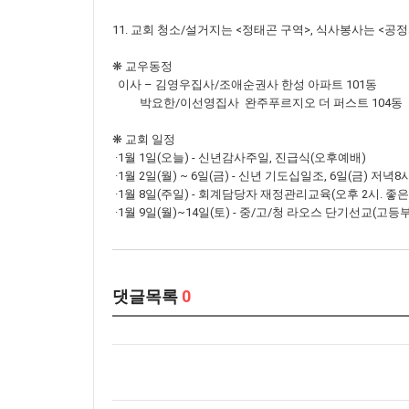
11. 교회 청소/설거지는 <정태곤 구역>, 식사봉사는 <공
❋ 교우동정
이사 – 김영우집사/조애순권사 한성 아파트 101동
박요한/이선영집사 완주푸르지오 더 퍼스트 104동
❋ 교회 일정
·1월 1일(오늘) - 신년감사주일, 진급식(오후예배)
·1월 2일(월) ~ 6일(금) - 신년 기도십일조, 6일(금) 저
·1월 8일(주일) - 회계담당자 재정관리교육(오후 2시. 좋은
·1월 9일(월)~14일(토) - 중/고/청 라오스 단기선교(고등부
댓글목록
0