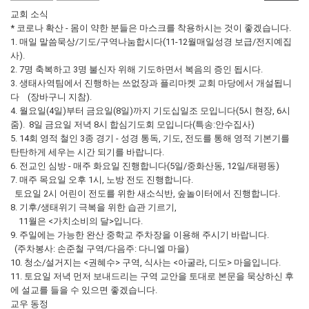
교회 소식
* 코로나 확산 - 몸이 약한 분들은 마스크를 착용하시는 것이 좋겠습니다.
1. 매일 말씀묵상/기도/구역나눔합시다(11-12월매일성경 보급/전지예집
사).
2. 7명 축복하고 3명 불신자 위해 기도하면서 복음의 증인 됩시다.
3. 생태사역팀에서 진행하는 쓰없장과 플리마켓 교회 마당에서 개설됩니
다 (장바구니 지참).
4. 월요일(4일)부터 금요일(8일)까지 기도십일조 모입니다(5시 현장, 6시
줌). 8일 금요일 저녁 8시 합심기도회 모입니다(특송:안수집사)
5. 14회 영적 철인 3종 경기 - 성경 통독, 기도, 전도를 통해 영적 기본기를
탄탄하게 세우는 시간 되기를 바랍니다.
6. 전교인 심방 - 매주 화요일 진행합니다(5일/중화산동, 12일/태평동)
7. 매주 목요일 오후 1시, 노방 전도 진행합니다.
토요일 2시 어린이 전도를 위한 새소식반, 숲놀이터에서 진행합니다.
8. 기후/생태위기 극복을 위한 습관 기르기,
11월은 <가치소비의 달>입니다.
9. 주일에는 가능한 완산 중학교 주차장을 이용해 주시기 바랍니다.
(주차봉사: 손준철 구역/다음주: 다니엘 마을)
10. 청소/설거지는 <권혜수> 구역, 식사는 <아굴라, 디도> 마을입니다.
11. 토요일 저녁 먼저 보내드리는 구역 교안을 토대로 본문을 묵상하신 후
에 설교를 들을 수 있으면 좋겠습니다.
교우 동정