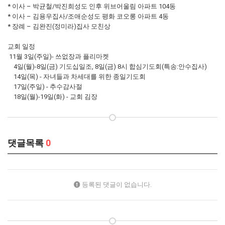
* 이사 – 박균철/박진희성도 인후 위브어울림 아파트 104동
* 이사 – 김용우집사/조애순성도 평화 코오롱 아파트 4동
* 장례 – 김완진(정미라)집사 모친상
교회 일정
11월 3일(주일)- 쓰없장과 플리마켓
4일(월)-8일(금) 기도십일조, 8일(금) 8시 합심기도회(특송:안수집사)
14일(목) - 자녀들과 차세대를 위한 종일기도회
17일(주일) - 추수감사절
18일(월)-19일(화) - 교회 김장
댓글목록
0
등록된 댓글이 없습니다.