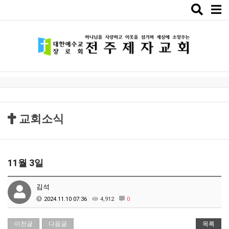
Toggle
naviga
교회소식
11월 3일
김석
2024.11.10 07:36
4,912
0
이전글
다음글
목록