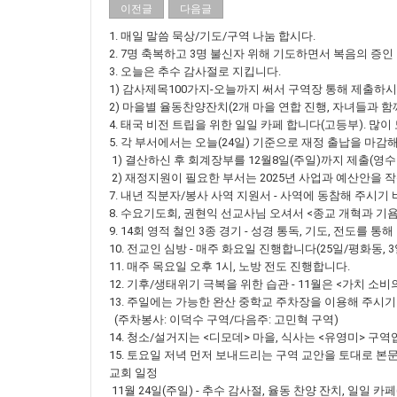
이전글
다음글
1. 매일 말씀 묵상/기도/구역 나눔 합시다.
2. 7명 축복하고 3명 불신자 위해 기도하면서 복음의 증인
3. 오늘은 추수 감사절로 지킵니다.
1) 감사제목100가지-오늘까지 써서 구역장 통해 제출하
2) 마을별 율동찬양잔치(2개 마을 연합 진행, 자녀들과 함
4. 태국 비전 트립을 위한 일일 카페 합니다(고등부). 많이
5. 각 부서에서는 오늘(24일) 기준으로 재정 출납을 마감해
1) 결산하신 후 회계장부를 12월8일(주일)까지 제출(영수증
2) 재정지원이 필요한 부서는 2025년 사업과 예산안을 
7. 내년 직분자/봉사 사역 지원서 - 사역에 동참해 주시기
8. 수요기도회, 권현익 선교사님 오셔서 <종교 개혁과 
9. 14회 영적 철인 3종 경기 - 성경 통독, 기도, 전도를
10. 전교인 심방 - 매주 화요일 진행합니다(25일/평화동, 
11. 매주 목요일 오후 1시, 노방 전도 진행합니다.
12. 기후/생태위기 극복을 위한 습관 - 11월은 <가치 소비
13. 주일에는 가능한 완산 중학교 주차장을 이용해 주시기
(주차봉사: 이덕수 구역/다음주: 고민혁 구역)
14. 청소/설거지는 <디모데> 마을, 식사는 <유영미> 구역
15. 토요일 저녁 먼저 보내드리는 구역 교안을 토대로 본
교회 일정
11월 24일(주일) - 추수 감사절, 율동 찬양 잔치, 일일 카