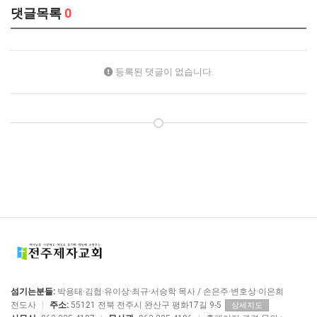
댓글목록
0
등록된 댓글이 없습니다.
섬기는분들:
박용태·김협·유이상·최규·서승학 목사 / 손은주·변호상·이은희
전도사
|
주소:
55121 전북 전주시 완산구 평화17길 9-5
상세지도