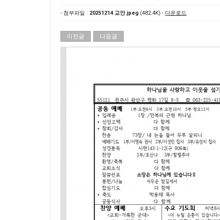
- 첨부파일 :
20251214 교안.jpeg
(482.4K) -
다운로드
이전글
다음글