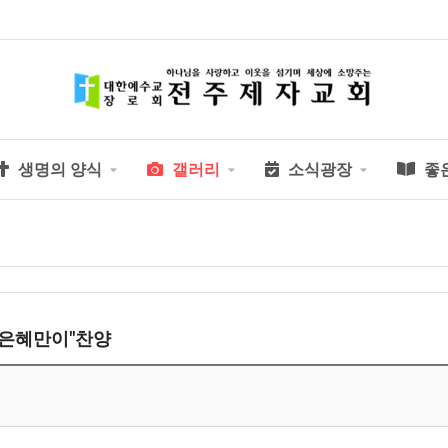
생명의 양식
갤러리
소식광장
좋
그 은혜만이"찬양