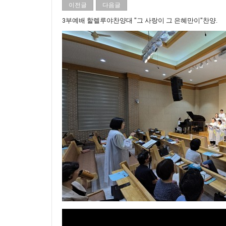
이전글
다음글
3부예배 할렐루야찬양대 "그 사랑이 그 은혜만이"찬양.