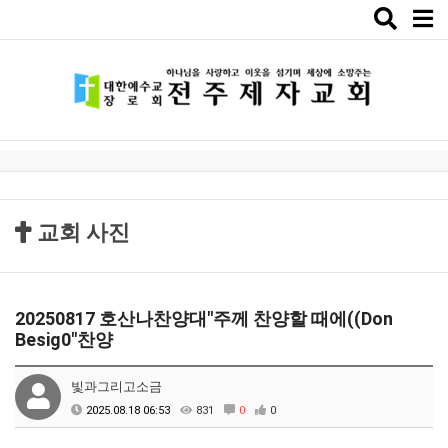
Toggle
naviga
교회 사진
20250817 호산나찬양대"주께 찬양할 때에((Don
Besig0"찬양
빛과그리고소금
2025.08.18 06:53
831
0
0