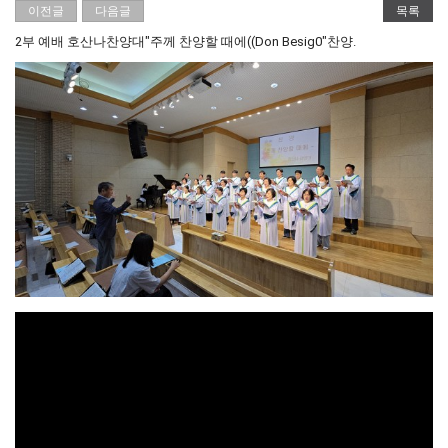
이전글
다음글
목록
2부 예배 호산나찬양대"주께 찬양할 때에((Don Besig0"찬양.