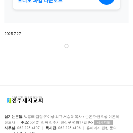
2025.7.27
섬기는분들:
박용태·김협·유이상·최규·서승학 목사 / 손은주·변호상·이은희
전도사
|
주소:
55121 전북 전주시 완산구 평화17길 9-5
상세지도
사무실.
063-225-4197
|
목사관.
063-225-4196
|
홈페이지 관련 문의 :