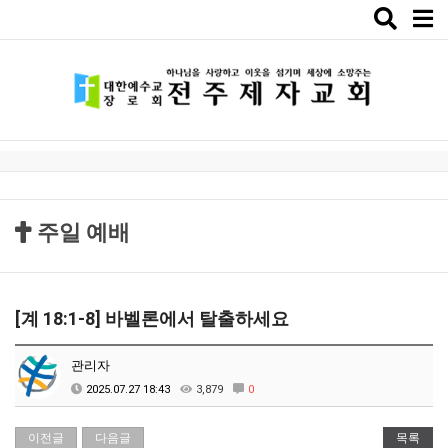
Toggle
naviga
주일 예배
[계 18:1-8] 바벨론에서 탈출하세요
관리자
2025.07.27 18:43
3,879
0
이전글
다음글
목록