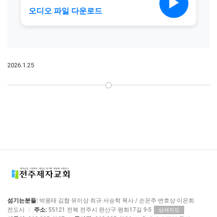
2026.1.25
섬기는분들:
박용태·김협·유이상·최규·서승학 목사 / 손은주·변호상·이은희
전도사
|
주소:
55121 전북 전주시 완산구 평화17길 9-5
상세지도