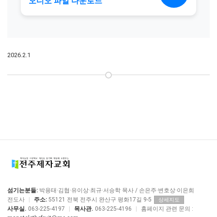
2026.2.1
섬기는분들:
박용태·김협·유이상·최규·서승학 목사 / 손은주·변호상·이은희
전도사
|
주소:
55121 전북 전주시 완산구 평화17길 9-5
상세지도
사무실.
063-225-4197
|
목사관.
063-225-4196
|
홈페이지 관련 문의 :