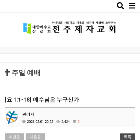
Toggle
naviga
주일 예배
[요 1:1-18] 예수님은 누구신가
관리자
2026.02.01 20:22
2,424
0
이전글
다음글
목록