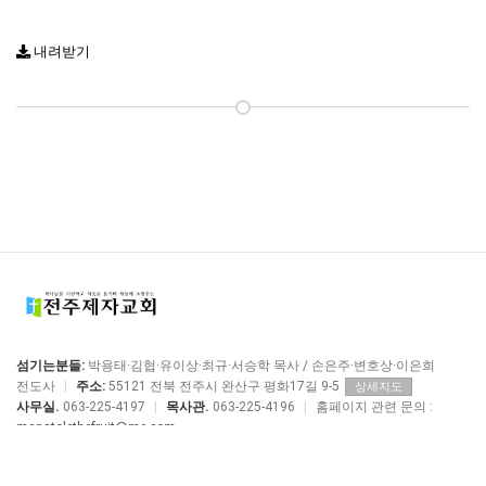
내려받기
섬기는분들:
박용태·김협·유이상·최규·서승학 목사 / 손은주·변호상·이은희
전도사
|
주소:
55121 전북 전주시 완산구 평화17길 9-5
상세지도
사무실.
063-225-4197
|
목사관.
063-225-4196
|
홈페이지 관련 문의 :
manstolethefruit@me.com