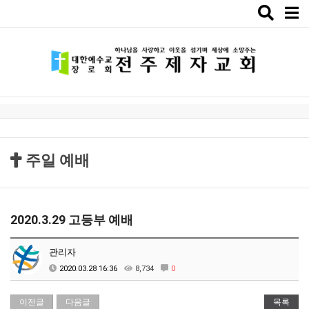
Toggle
naviga
주일 예배
2020.3.29 고등부 예배
관리자
2020.03.28 16:36
8,734
0
이전글
다음글
목록