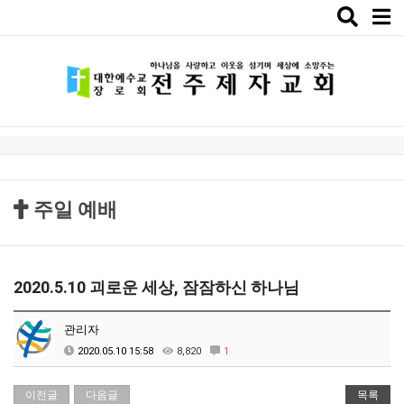
Toggle
naviga
주일 예배
2020.5.10 괴로운 세상, 잠잠하신 하나님
관리자
2020.05.10 15:58
8,820
1
이전글
다음글
목록