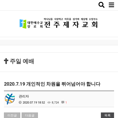
Toggle
naviga
주일 예배
2020.7.19 개인적인 차원을 뛰어넘어야 합니다
관리자
2020.07.19 18:52
8,724
1
이전글
다음글
목록