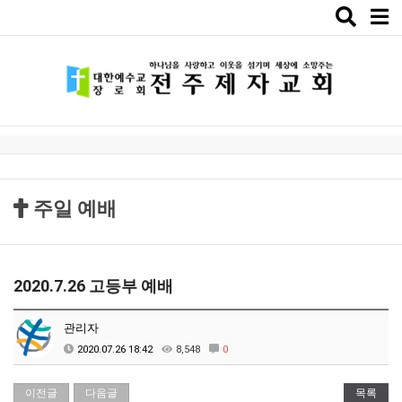
Toggle
naviga
주일 예배
2020.7.26 고등부 예배
관리자
2020.07.26 18:42
8,548
0
이전글
다음글
목록