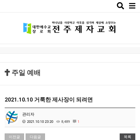
Toggle
naviga
주일 예배
2021.10.10 거룩한 제사장이 되려면
관리자
2021.10.10 23:20
8,489
1
이전글
다음글
목록