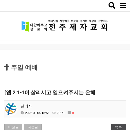
Toggle
naviga
주일 예배
[엡 2:1-10] 살리시고 일으켜주시는 은혜
관리자
2022.09.04 18:56
7,571
0
이전글
다음글
목록