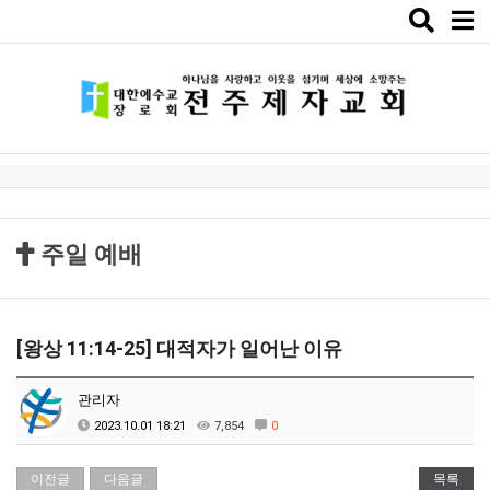
Toggle
naviga
주일 예배
[왕상 11:14-25] 대적자가 일어난 이유
관리자
2023.10.01 18:21
7,854
0
이전글
다음글
목록