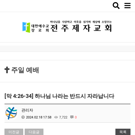
Toggle
naviga
주일 예배
[막 4:26-34] 하나님 나라는 반드시 자라납니다
관리자
2024.02.18 17:58
7,722
0
이전글
다음글
목록