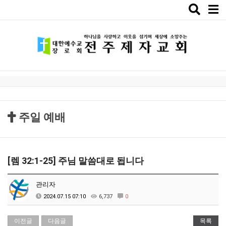
Toggle
naviga
주일 예배
[렘 32:1-25] 주님 말씀대로 됩니다
관리자
2024.07.15 07:10
6,737
0
이전글
다음글
목록