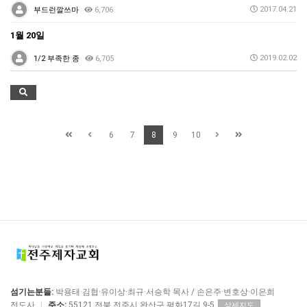
2017.04.21
부드런깔쓰마
6,706
1월 20일
2019.02.02
1/2 부족한 종
6,705
6
7
8
9
10
섬기는분들:
박용태·김협·유이상·최규·서승학 목사 / 손은주·변호상·이은희
전도사
|
주소:
55121 전북 전주시 완산구 평화17길 9-5
상세지도