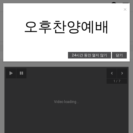
Toggle
×
naviga
오후찬양예배
24시간 동안 열지 않기
닫기
1
/
7