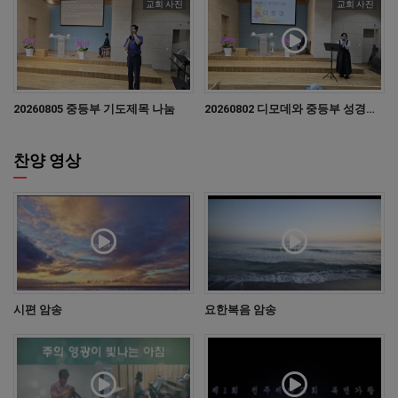
교회 사진
교회 사진
신학적 경향
신학적 경향
(해방신학과
(해방신학과
신칼뱅주의)
신칼뱅주의)
을 평가하고,
을 평가하고,
대안으로
대안으로
이사야가
이사야가
2026-08-05 22:13:00
2026-08-02 19:16:32
20260805 중등부 기도제목 나눔
20260802 디모데와 중등부 성경학교 보고나눔과 특송
묘사하는
묘사하는
샬롬의
샬롬의
정신을
정신을
찬양 영상
소개합니다.
소개합니다.
그러면서
그러면서
메시야를
메시야를
통해서
통해서
이루어질
이루어질
샬롬의
샬롬의
비전을
비전을
중심으로,
중심으로,
빈곤의 문제,
빈곤의 문제,
시편 암송
요한복음 암송
민족주의
민족주의
문제, 도시
문제, 도시
문제 등을
문제 등을
다룹니다.
다룹니다.
저자는 우리
저자는 우리