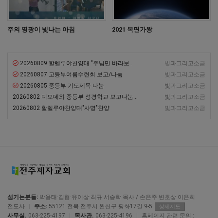
예배가
예배가
자비와
자비와
정의의
정의의
사역을
사역을
주의 영광이 빛나는 아침
2021 복면가왕
뒷받침할 수
뒷받침할 수
있어야만
있어야만
진정한
진정한
20260809 할렐루야찬양대 "주님만 바라보라"찬양
빛과그리고소금
예배라고
예배라고
20260807 고등부여름수련회 보고/나눔
말하는데,
빛과그리고소금
말하는데,
그것은
그것은
20260805 중등부 기도제목 나눔
빛과그리고소금
이사야
이사야
20260802 디모데와 중등부 성경학교 보고나눔과 특송
빛과그리고소금
선지자가
선지자가
20260802 할렐루야찬양대"사명"찬양
빛과그리고소금
주장하는
주장하는
바와 같은
바와 같은
맥을 가지고
맥을 가지고
있습니다.
있습니다.
섬기는분들:
박용태·김협·유이상·최규·서승학 목사 / 손은주·변호상·이은희
전도사
|
주소:
55121 전북 전주시 완산구 평화17길 9-5
상세지도
사무실.
063-225-4197
|
목사관.
063-225-4196
|
홈페이지 관련 문의 :