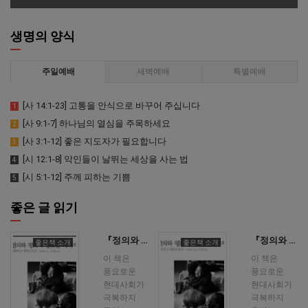
생명의 양식
주일예배
새벽예배
특별예배
[사 14:1-23] 고통을 안식으로 바꾸어 주십니다
1
[사 9:1-7] 하나님의 열심을 주목하세요
2
[사 3:1-12] 좋은 지도자가 필요합니다
3
[시 12:1-8] 악인들이 날뛰는 세상을 사는 법
4
[시 5:1-12] 주께 피하는 기쁨
5
좋은 글 읽기
『정의와 평화가 입맞출 때까지』니콜라스 월터스코프, IVP
『정의와 평화가 입맞출 때까지』니콜라스 월터스코프. IVP
좋은책 소개
좋은책 소개
이 책은
이 책은
풍요로운
풍요로운
현대사회가
현대사회가
극복하지
극복하지