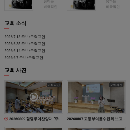
못하는
못하는
비극적인
비극적인
불의와
불의와
2026-07-28
2026-07-21
빈곤을
빈곤을
11:35:21
10:38:20
교회 소식
주목하면서,
주목하면서,
그리스도인들의
그리스도인들
각성과
각성과
2026.7.12 주보/구역교안
참여를
참여를
2026.6.28 주보/구역교안
불러일으키려는
불러일으키려
2026.6.14 주보/구역교안
현대
현대
기독교의
기독교의
2026.6.7 주보/구역교안
고전입니다.
고전입니다.
저자는
저자는
교회 사진
기독교가
기독교가
세상을
세상을
새롭데 하는
새롭데 하는
교회 사진
교회 사진
능력이
능력이
있다고
있다고
주장하면서,
주장하면서,
현대 기독교
현대 기독교
세계에서
세계에서
2026-08-09 13:10:06
2026-08-07 22:23:17
영향력을
영향력을
20260809 할렐루야찬양대 "주님만 바라보라"찬양
20260807 고등부여름수련회 보고/나눔
행사하고
행사하고
있는 두
있는 두