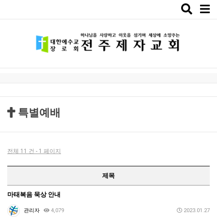
Toggle
naviga
특별예배
전체 11 건 - 1 페이지
제목
마태복음 묵상 안내
관리자
4,079
2023.01.27