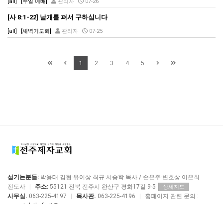
[all]
[주일 예배]
관리자
07-26
[사 8:1-22] 날개를 펴서 구하십니다
[all]
[새벽기도회]
관리자
07-25
1
2
3
4
5
섬기는분들:
박용태·김협·유이상·최규·서승학 목사 / 손은주·변호상·이은희
전도사
|
주소:
55121 전북 전주시 완산구 평화17길 9-5
상세지도
사무실.
063-225-4197
|
목사관.
063-225-4196
|
홈페이지 관련 문의 :
manstolethefruit@me.com