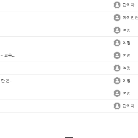
관리자
아이언
여명
여명
* 코이노니아데이 - 5월 18일(주일) 오후 2시 – 교육관
여명
여명
성인경(박경옥)목사부부 초청 가정행복을 위한 은혜축제
여명
여명
관리자