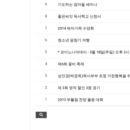
9
기도하는 엄마들 세미나
8
좋은씨앗 독서학교 신청서
7
2014 제자가족 수양회
6
청소년 꿈찾기 여행
5
4
제6회 꽃비 축제
3
2
제 3회 영적 철인 3종 경기
1
2013 부활절 찬양 율동 대회