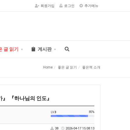
회원가입
로그인
추가메뉴
은 글 읽기
게시판
Home
좋은 글 읽기
좋은책 소개
가』 『하나님의 인도』
85%
LV.
3
38
2026-04-17 15:08:13