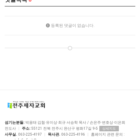
등록된 댓글이 없습니다.
섬기는분들:
박용태·김협·유이상·최규·서승학 목사 / 손은주·변호상·이은희
전도사
|
주소:
55121 전북 전주시 완산구 평화17길 9-5
상세지도
사무실.
063-225-4197
|
목사관.
063-225-4196
|
홈페이지 관련 문의 :