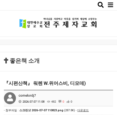
Toggle
naviga
좋은책 소개
『시편산책』 워렌 W.위어스비, 디모데)
comelordj7
2026.07.07 11:08
482
0
0
- 첨부파일 :
스크린샷 2026-07-07 110823.png
(287.8K) -
다운로드