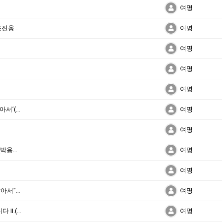
여명
오직 주님을 위해 드려진 세례 요한의 모습(조진웅장로)
여명
여명
여명
여명
‘이름 없는 선교사들의 마을 블랙마운틴을 찾아서’(이승희성도)
여명
여명
세상을 대적하는 믿음의 용기가 필요합니다.(박용태목사님)
여명
여명
“이름 없는 선교사들의 마을 블랙마운틴을 찾아서”을 읽고서(한창욱성도)
여명
대통령선거 – 기독교적 가치를 구현해야 합니다 Ⅱ.(박용태목사님)
여명