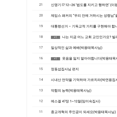
21
20
19
18
나는 지금 어느 교회 교인인가요? 빌라델비아? 라오디게아?<
+1
17
일상적인 삶과 예배(박용태목사님)
16
웃음을 잃지 말아야합니다(박용태목
+1
15
정동섭집사님 편지
14
시내산 언약을 기억하며 가르치라(박연용집
13
약함의 능력(박용태목사님)
12
에스겔 47장 1~12절(임미숙집사)
11
종교개혁의 주인공이 되세요(박용태목사님)