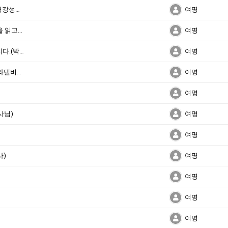
신명기 l7:12~26 '법도를 지키고 행하면' (이평강성도)
여명
제임스 패커의 “우리 안에 거하시는 성령님”을 읽고(이승호집사)
여명
대통령선거 – 기독교적 가치를 구현해야 합니다.(박용태목사님)
여명
조민숙집사>
여명
여명
사님)
여명
여명
사)
여명
여명
여명
여명