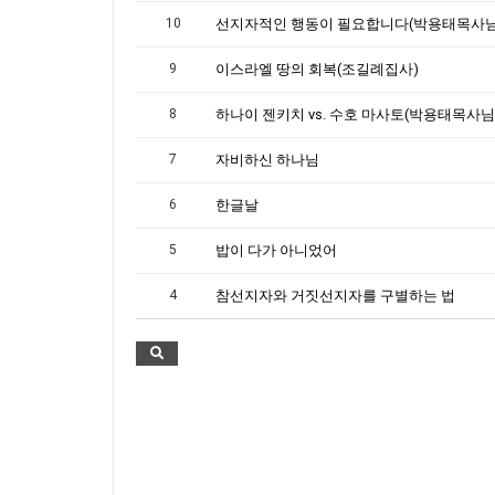
10
선지자적인 행동이 필요합니다(박용태목사님
9
이스라엘 땅의 회복(조길례집사)
8
하나이 젠키치 vs. 수호 마사토(박용태목사님
7
자비하신 하나님
6
한글날
5
밥이 다가 아니었어
4
참선지자와 거짓선지자를 구별하는 법