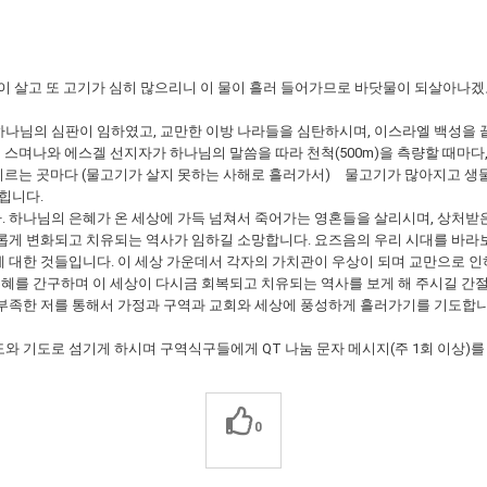
이 살고 또 고기가 심히 많으리니 이 물이 흘러 들어가므로 바닷물이 되살아나겠고
나님의 심판이 임하였고, 교만한 이방 나라들을 심탄하시며, 이스라엘 백성을
 스며나와 에스겔 선지자가 하나님의 말씀을 따라 천척(500m)을 측량할 때마다,
 이르는 곳마다 (물고기가 살지 못하는 사해로 흘러가서) 물고기가 많아지고 생물
힙니다.
 하나님의 은혜가 온 세상에 가득 넘쳐서 죽어가는 영혼들을 살리시며, 상처받은
롭게 변화되고 치유되는 역사가 임하길 소망합니다. 요즈음의 우리 시대를 바라보
 대한 것들입니다. 이 세상 가운데서 각자의 가치관이 우상이 되며 교만으로 인
은혜를 간구하며 이 세상이 다시금 회복되고 치유되는 역사를 보게 해 주시길 간
부족한 저를 통해서 가정과 구역과 교회와 세상에 풍성하게 흘러가기를 기도합니
 기도로 섬기게 하시며 구역식구들에게 QT 나눔 문자 메시지(주 1회 이상)를
0