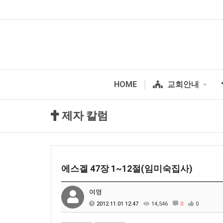
HOME
교회안내
제자 칼럼
에스겔 47장 1~12절(임미숙집사)
여명
2012.11.01 12:47
14,546
0
0