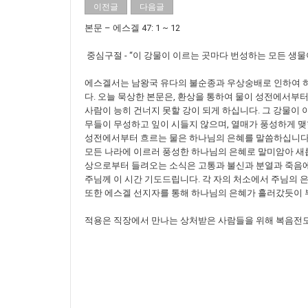
이전글
다음글
본문 – 에스겔 47: 1 ~ 12
중심구절 - “이 강물이 이르는 곳마다 번성하는 모든 생물
에스겔서는 남왕국 유다의 불순종과 우상숭배로 인하여 하
다. 오늘 묵상한 본문은, 환상을 통하여 물이 성전에서부터
사람이 능히 건너지 못할 강이 되게 하십니다. 그 강물이
무들이 무성하고 잎이 시들지 않으며, 열매가 풍성하게 맺
성전에서부터 흐르는 물은 하나님의 은혜를 말씀하십니다.
모든 나라에 이르러 풍성한 하나님의 은혜로 말미암아 새
상으로부터 들려오는 소식은 고통과 불신과 분열과 죽음에
주님께 이 시간 기도드립니다. 각 자의 처소에서 주님의 
또한 에스겔 선지자를 통해 하나님의 은혜가 흘러갔듯이 
적용은 직장에서 만나는 상처받은 사람들을 위해 복음전도와